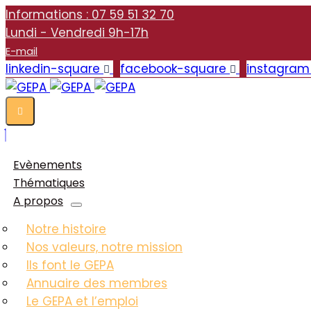
Informations : 07 59 51 32 70
Lundi - Vendredi 9h-17h
E-mail
linkedin-square
facebook-square
instagram
Evènements
Thématiques
A propos
Notre histoire
Nos valeurs, notre mission
Ils font le GEPA
Annuaire des membres
Le GEPA et l’emploi