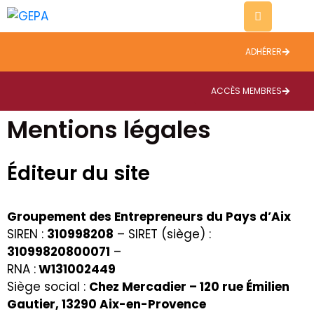
ADHÉRER
Evènements
Thématiques
ACCÈS MEMBRES
Mentions légales
A
propos
Éditeur du site
Contact
Blog
Groupement des Entrepreneurs du Pays d’Aix
SIREN :
310998208
– SIRET (siège) :
31099820800071
–
RNA :
W131002449
Siège social :
Chez Mercadier – 120 rue Émilien
Gautier, 13290 Aix-en-Provence