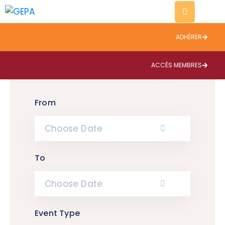
ADHÉRER
Evènements
Thématiques
ACCÈS MEMBRES
A
propos
From
Contact
Blog
To
Event Type