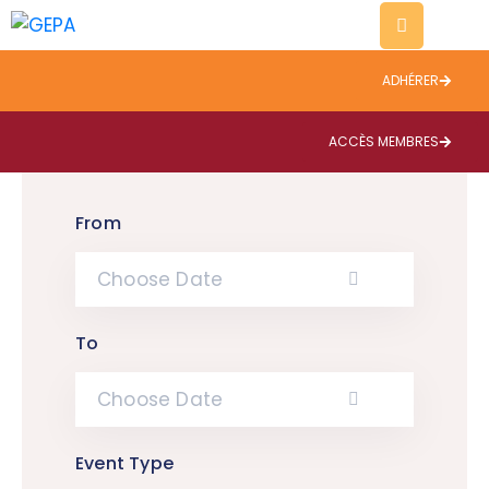
ADHÉRER
Evènements
Thématiques
ACCÈS MEMBRES
A
propos
From
Contact
Blog
To
Event Type