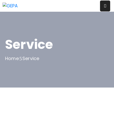
Evènements
Thématiques
Service
A
Propos
Home
Service
Contact
Blog